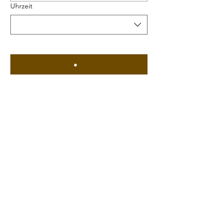
Uhrzeit
SUVI Modern Asian Kitchen
suvirestaurant@gmail.com
0621 43053712
Seckenheimer Str. 95, 68165 Mannheim,
Germany